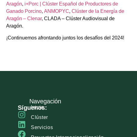
Aragón
,
i+Porc | Clúster Español de Productores de
Ganado Porcino
,
ANMOPYC
,
Clúster de la Energía de
Aragón – Clenar
, CLADA – Clúster Audiovisual de
Aragón.
¡Continuemos afrontando juntos los desafíos del 2024!
Navegación
Síguenos:
Inicio
Clúster
Servicios