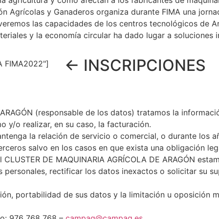
la agricultura y como afectan a los fabricantes de maquin
ión Agrícolas y Ganaderos organiza durante FIMA una jorna
 veremos las capacidades de los centros tecnológicos de A
riales y la economía circular ha dado lugar a soluciones 
← INSCRIPCIONES
A FIMA2022"]
N (responsable de los datos) tratamos la información q
o y/o realizar, en su caso, la facturación.
enga la relación de servicio o comercial, o durante los a
erceros salvo en los casos en que exista una obligación leg
 en el CLUSTER DE MAQUINARIA AGRÍCOLA DE ARAGÓN estamo
 personales, rectificar los datos inexactos o solicitar su 
ón, portabilidad de sus datos y la limitación u oposición m
no: 976 768 768 –
campag@campag.es
.