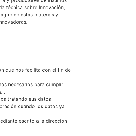
aria y productores de insumos
da técnica sobre Innovación,
ragón en estas materias y
innovadoras.
ue nos facilita con el fin de
ños necesarios para cumplir
al.
s tratando sus datos
supresión cuando los datos ya
ediante escrito a la dirección