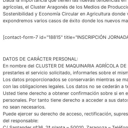
Dada la importancia que tienen las nuevas tendencias en 
agrícolas, el Cluster Aragonés de los Medios de Producc
Sostenibilidad y Economía Circular en Agricultura donde
expondremos varios casos de éxito donde los nuevos mate
[contact-form-7 id="18815" title="INSCRIPCIÓN JORNAD
DATOS DE CARÁCTER PERSONAL:
En nombre del CLUSTER DE MAQUINARIA AGRÍCOLA DE ARAGÓ
prestarles el servicio solicitado, informarles sobre el mism
Los datos proporcionados se conservarán mientras se mant
con las obligaciones legales. Los datos no se cederán a t
Usted tiene derecho a obtener confirmación sobre si
personales. Por tanto tiene derecho a acceder a sus datos
no sean necesarios.
Puede ejercer su derecho de acceso, rectificación, supresi
del responsable:
C/ Santander nº36, 2ª planta – 50010. Zaragoza – Teléfo