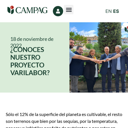
EN
ES
18 de noviembre de
2022
¿CONOCES
NUESTRO
PROYECTO
VARILABOR?
Sólo el 12% de la superficie del planeta es cultivable, el resto
son terrenos que bien por las sequías, por la temperatura,
por ser ya infértiles por falta de nutrientes o por estar en