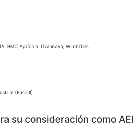
A, BMC Agrícola, ITAInnova, WimbiTek.
trial (Fase II).
para su consideración como AEI