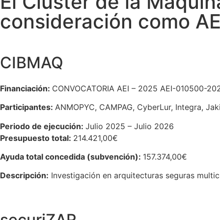
El Cluster de la Maquina
consideración como AEI
CIBMAQ
Financiación:
CONVOCATORIA AEI – 2025 A
EI-010500-20
Participantes:
ANMOPYC,
CAMPAG, CyberLur, Integra, Jak
Periodo de ejecución:
Julio 2025 – Julio 2026
Presupuesto total:
214.421,00€
Ayuda total concedida (subvención):
157.374,00€
Descripción:
Investigación en arquitecturas seguras multi
securiZAR