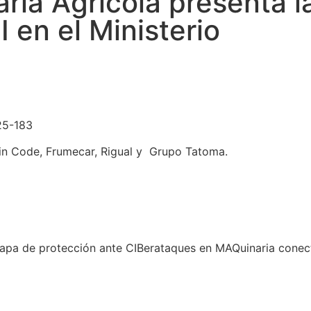
ria Agrícola presenta la
 en el Ministerio
25-183
in Code, Frumecar, Rigual y Grupo Tatoma.
capa de protección ante CIBerataques en MAQuinaria conect